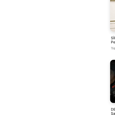
Sİ
Pe
Ye
DE
Şa