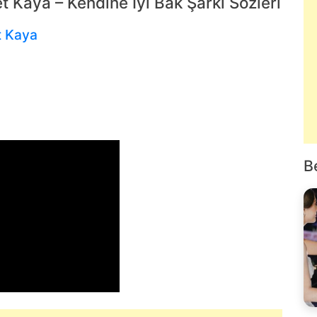
 Kaya – Kendine İyi Bak Şarkı Sözleri
 Kaya
B