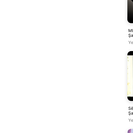
M
Şa
Ye
Se
Şa
Ye