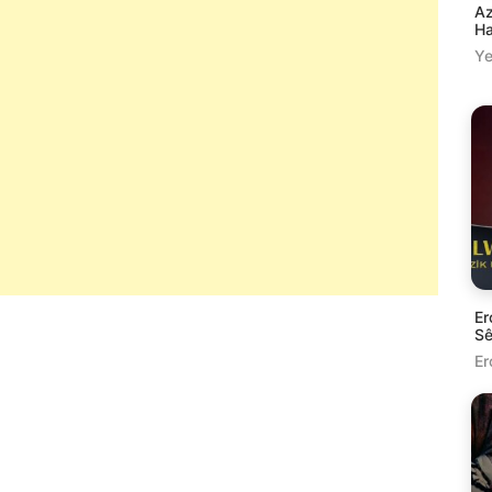
Az
Ha
Ye
Er
Sê
Er