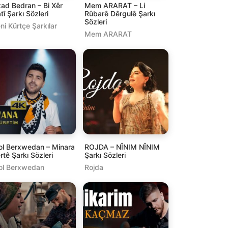
ad Bedran – Bi Xêr
Mem ARARAT – Li
tî Şarkı Sözleri
Rûbarê Dêrgulê Şarkı
Sözleri
ni Kürtçe Şarkılar
Mem ARARAT
ol Berxwedan – Minara
ROJDA – NÎNIM NÎNIM
rtê Şarkı Sözleri
Şarkı Sözleri
ol Berxwedan
Rojda