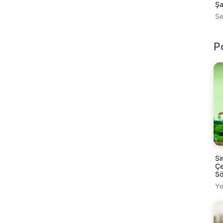
Şa
Se
P
Si
Çe
Sö
Ye