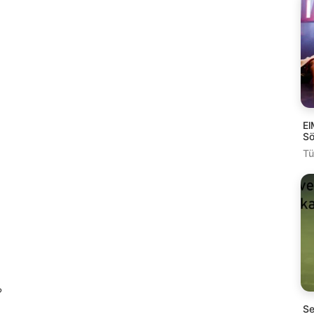
El
Sö
Tü
?
Se