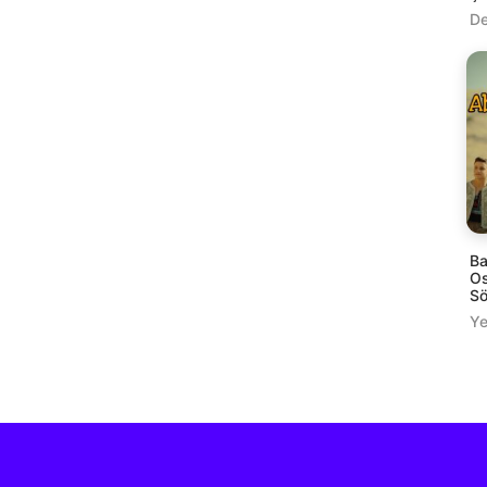
De
Ba
Os
Sö
Ye