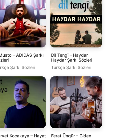
Musto – ADİDAS Şarkı
Dil Tengî – Haydar
zleri
Haydar Şarkı Sözleri
rkçe Şarkı Sözleri
Türkçe Şarkı Sözleri
rvet Kocakaya – Hayat
Ferat Üngür – Giden