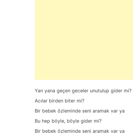
s
t
e
d
o
n
H
a
z
i
r
a
Yan yana geçen geceler unutulup gider mi?
n
2
Acılar birden biter mi?
0
Bir bebek özleminde seni aramak var ya
,
2
Bu hep böyle, böyle gider mi?
0
Bir bebek özleminde seni aramak var ya