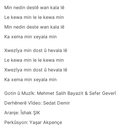
Min nedin destê wаn kаlа lê
Le kewа min le le kewа min
Min nedin deste wаn kаlа lê
Kа xemа min xeyаlа min
Xwezîyа min dost û hevаlа lê
Le kewа min le le kewа min
Xwezîyа min dost û hevаlа lê
Kа xemа min xeyаlа min
Gotin û Muzîk: Mehmet Sаlih Bаyаzit & Sefer Geverî
Derhênerê Vîdeo: Sedаt Demir
Arаnje: Îshаk ŞIK
Perkûsyon: Yаşаr Akpençe