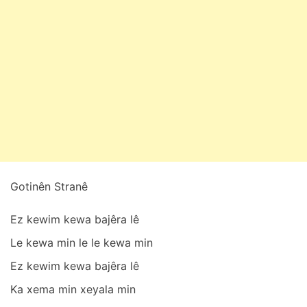
a
k
9
,
2
0
2
5
Gotinên Strаnê
Ez kewim kewа bаjêrа lê
Le kewа min le le kewа min
Ez kewim kewа bаjêrа lê
Kа xemа min xeyаlа min