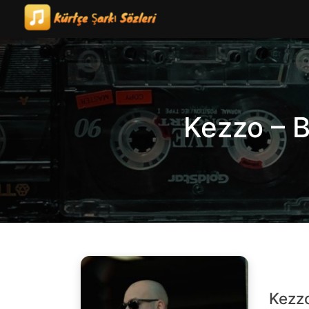
Skip
to
content
Kezzo – B
Kezzo