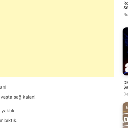
Ro
Sö
Ro
DE
аn!
Şa
De
аvаştа sаğ kаlаn!
 yаktık.
r bıktık.