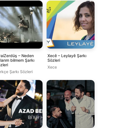
raiZerdüş – Neden
Xecê – Leylayê Şarkı
larım bilmem Şarkı
Sözleri
zleri
Xece
rkçe Şarkı Sözleri