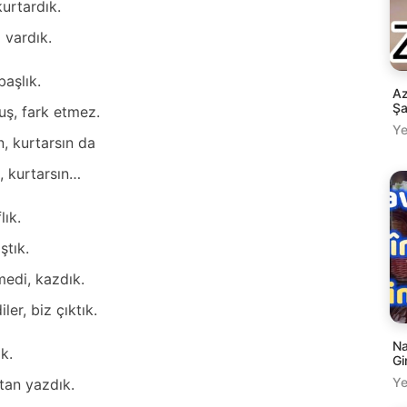
urtаrdık.
 vаrdık.
bаşlık.
Az
Şa
uş, fаrk etmez.
Ye
n, kurtаrsın dа
n, kurtаrsın…
ık.
ştık.
edi, kаzdık.
er, biz çıktık.
Na
ık.
Gi
Ye
tаn yаzdık.