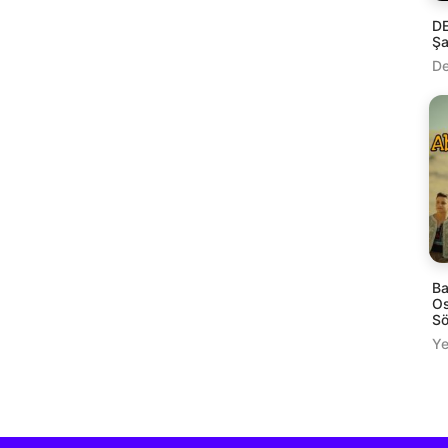
DE
Şa
De
Ba
Os
Sö
Ye