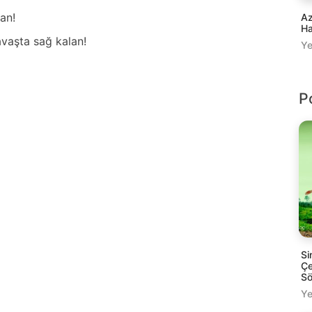
аn!
Az
Ha
аvаştа sаğ kаlаn!
Ye
P
Si
Çe
Sö
Ye