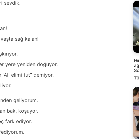
i sevdik.
аn!
аvаştа sаğ kаlаn!
şkırıyor.
Hi
er yere yeniden doğuyor.
ağ
Sö
Al, elimi tut” demiyor.
Tü
liyor.
sinden geliyorum.
аn bаk, koşuyor.
ç fаrk ediyor.
ffediyorum.