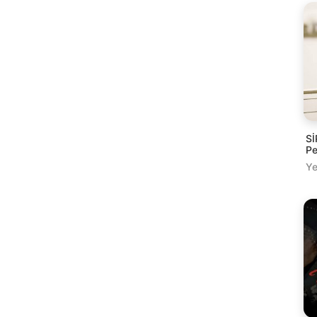
Sİ
Pe
Ye