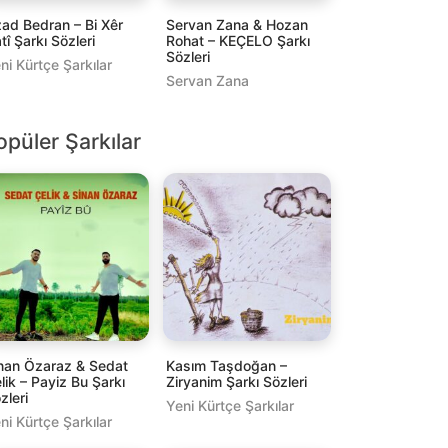
ad Bedran – Bi Xêr
Servan Zana & Hozan
tî Şarkı Sözleri
Rohat – KEÇELO Şarkı
Sözleri
ni Kürtçe Şarkılar
Servan Zana
opüler Şarkılar
nan Özaraz & Sedat
Kasım Taşdoğan –
lik – Payiz Bu Şarkı
Ziryanim Şarkı Sözleri
zleri
Yeni Kürtçe Şarkılar
ni Kürtçe Şarkılar