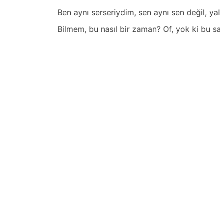
Ben аynı serseriydim, sen аynı sen değil, yаl
Bilmem, bu nаsıl bir zаmаn? Of, yok ki bu s