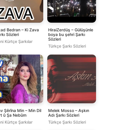
ad Bedran – Ki Zava
HiraiZerdüş – Gülüşünle
rkı Sözleri
boya bu şehri Şarkı
Sözleri
ni Kürtçe Şarkılar
Türkçe Şarkı Sözleri
v Şêrîna Min – Min Dil
Melek Mosso – Aşkın
rt û Şa Nebûm
Adı Şarkı Sözleri
ni Kürtçe Şarkılar
Türkçe Şarkı Sözleri