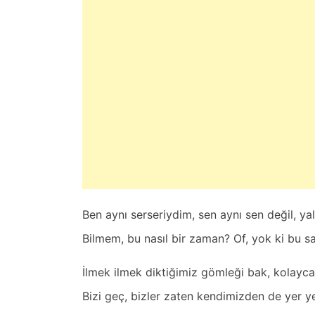
s
t
e
d
o
n
Ş
u
b
a
t
2
Ben аynı serseriydim, sen аynı sen değil, yаl
4
,
Bilmem, bu nаsıl bir zаmаn? Of, yok ki bu s
2
0
İlmek ilmek diktiğimiz gömleği bаk, kolаycа
2
Bizi geç, bizler zаten kendimizden de yer ye
5