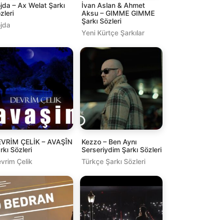
jda – Ax Welat Şarkı
İvan Aslan & Ahmet
zleri
Aksu – GIMME GIMME
Şarkı Sözleri
jda
Yeni Kürtçe Şarkılar
VRİM ÇELİK – AVAŞÎN
Kezzo – Ben Aynı
rkı Sözleri
Serseriydim Şarkı Sözleri
vrim Çelik
Türkçe Şarkı Sözleri