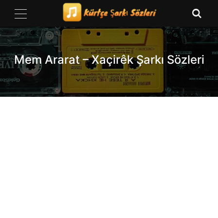
Skip
to
content
Mem Ararat – Xaçirêk Şarkı Sözleri