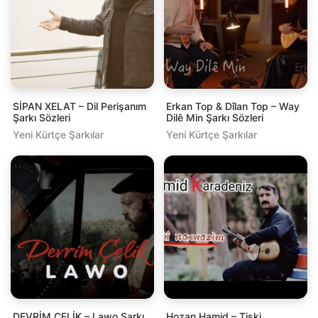
SİPAN XELAT – Dil Perişanım
Erkan Top & Dîlan Top – Way
Şarkı Sözleri
Dilê Min Şarkı Sözleri
Yeni Kürtçe Şarkılar
Yeni Kürtçe Şarkılar
DEVRİM ÇELİK – Lawo Şarkı
Hozan Hamid – Tişki