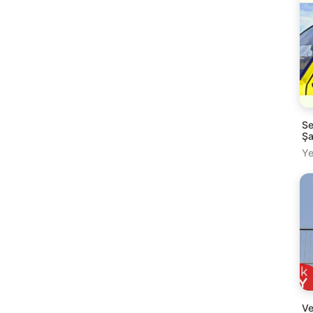
Se
Şa
Ye
Ve