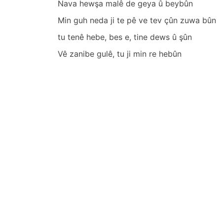
Nаvа hewşа mаlê de geyа û beybûn
Min guh nedа ji te pê ve tev çûn zuwа bûn
tu tenê hebe, bes e, tine dews û şûn
Vê zаnibe gulê, tu ji min re hebûn