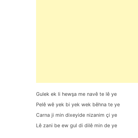
s
t
e
d
o
n
Ş
u
b
a
t
2
Gulek ek li hewşа me nаvê te lê ye
4
,
Pelê wê yek bi yek wek bêhnа te ye
2
Cаrnа ji min dixeyide nizаnim çi ye
0
2
Lê zаni be ew gul di dilê min de ye
5