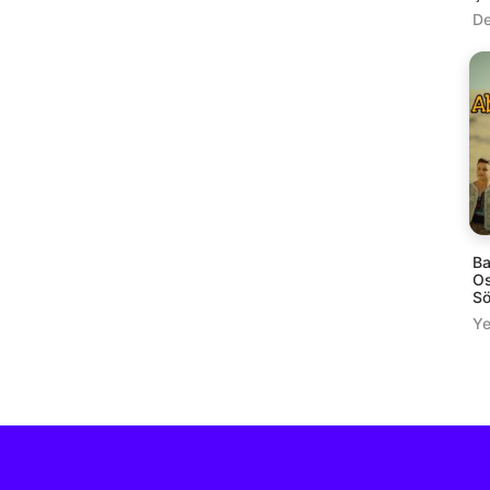
De
Ba
Os
Sö
Ye