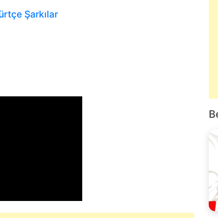
ürtçe Şarkılar
B