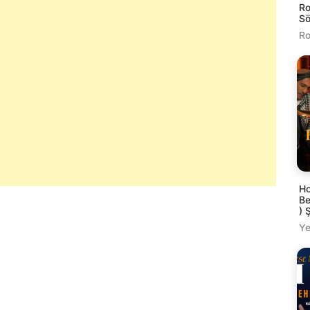
Ro
Sö
Ro
Ho
Be
) 
Ye