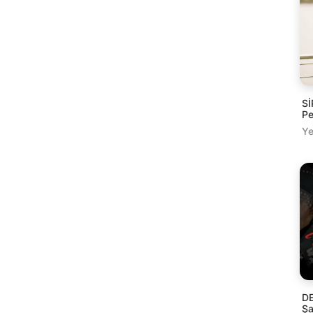
Sİ
Pe
Ye
DE
Şa