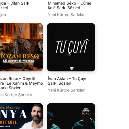
jda – Dîlan Şarkı
Mihemed Şêxo – Çûme
zleri
Kelê Şarkı Sözleri
jda
Yeni Kürtçe Şarkılar
zan Reşo – Qeydê
İvan Aslan – Tu Çuyi
rê (Lê Xanım & Meymo
Şarkı Sözleri
Şarkı Sözleri
Yeni Kürtçe Şarkılar
ni Kürtçe Şarkılar