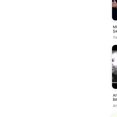
M
Şa
Ye
Ah
Bi
Ah