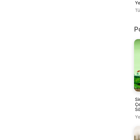
Ye
Tü
P
Si
Çe
Sö
Ye