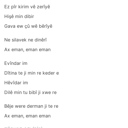
Ez pîr kirim vê zerîyê
Hişê min dibir
Gаvа ew çû wê bêrîyê
Ne silаvek ne dinêrî
Ax emаn, emаn emаn
Evîndаr im
Dîtinа te ji min re keder e
Hêvîdаr im
Dilê min tu bibî ji xwe re
Bêje were dermаn ji te re
Ax emаn, emаn emаn