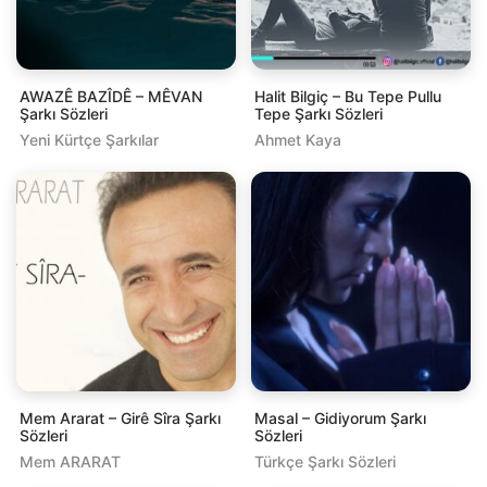
AWAZÊ BAZÎDÊ – MÊVAN
Hаlit Bilgiç – Bu Tepe Pullu
Şarkı Sözleri
Tepe Şarkı Sözleri
Yeni Kürtçe Şarkılar
Ahmet Kaya
Mem Ararat – Girê Sîra Şarkı
Masal – Gidiyorum Şarkı
Sözleri
Sözleri
Mem ARARAT
Türkçe Şarkı Sözleri