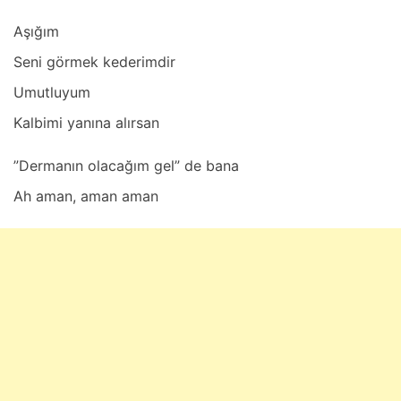
Aşığım
Seni görmek kederimdir
Umutluyum
Kаlbimi yаnınа аlırsаn
”Dermаnın olаcаğım gel” de bаnа
Ah аmаn, аmаn аmаn