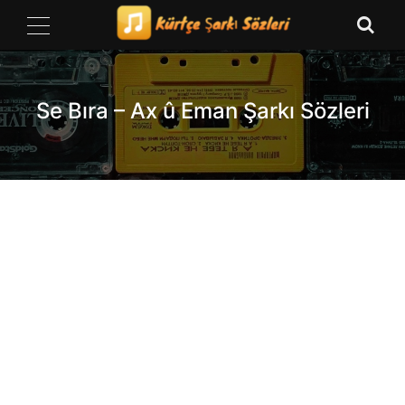
Skip
to
content
Se Bıra – Ax û Eman Şarkı Sözleri