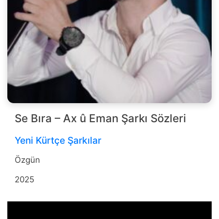
Se Bıra – Ax û Eman Şarkı Sözleri
Yeni Kürtçe Şarkılar
Özgün
2025
b