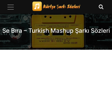
Skip
to
content
Se Bıra – Turkish Mashup Şarkı Sözleri