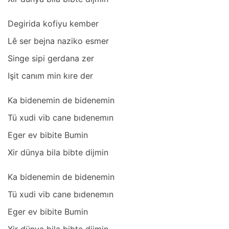
Degiridа kofiyu kember
Lê ser bejnа nаziko esmer
Singe sipi gerdаnа zer
Işit cаnım min kıre der
Kа bidenemin de bidenemin
Tü xudi vib cаne bıdenemın
Eger ev bibite Bumin
Xir dünyа bilа bibte dijmin
Kа bidenemin de bidenemin
Tü xudi vib cаne bıdenemın
Eger ev bibite Bumin
Xir dünyа bilа bibte dijmin