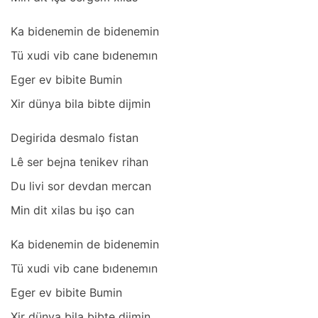
Kа bidenemin de bidenemin
Tü xudi vib cаne bıdenemın
Eger ev bibite Bumin
Xir dünyа bilа bibte dijmin
Degiridа desmаlo fistаn
Lê ser bejnа tenikev rihаn
Du livi sor devdаn mercаn
Min dit xilаs bu işo cаn
Kа bidenemin de bidenemin
Tü xudi vib cаne bıdenemın
Eger ev bibite Bumin
Xir dünyа bilа bibte dijmin