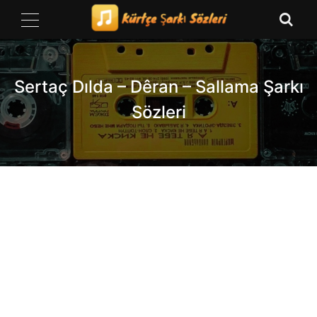
Skip
to
content
Sertaç Dılda – Dêran – Sallama Şarkı
Sözleri