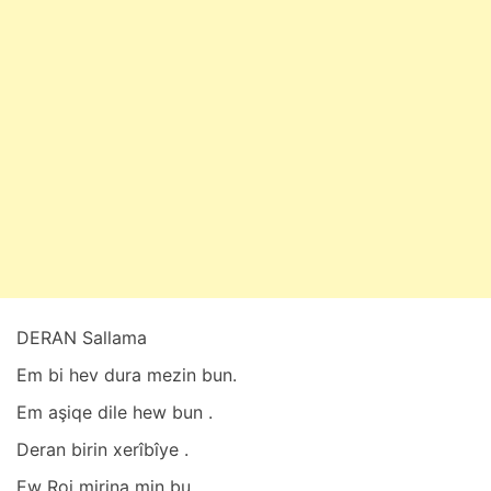
a
r
t
1
0
,
2
0
2
5
DERAN Sallama
Em bi hev dura mezin bun.
Em aşiqe dile hew bun .
Deran birin xerîbîye .
Ew Roj mirina min bu .