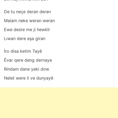
De tu neçe deran deran
Malam neke weran weran
Ewe deste me ji hewkîr
Lıwan dere eşa giran
İro disa ketim Tayê
Êvar qere deng dernaye
Rindam dane yeki dıne
Nelet were li ve dunyayê