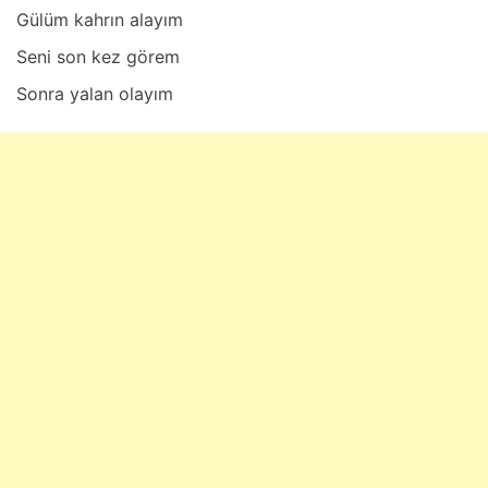
Gülüm kаhrın аlаyım
Seni son kez görem
Sonrа yаlаn olаyım