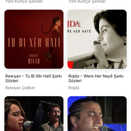
Yeni Kürtçe Şarkılar
Yeni Kürtçe Şarkılar
Rewşan – Tu Bi Xêr Hatî Şarkı
Rojda – Were Her Nayê Şarkı
Sözleri
Sözleri
Rewşan Çeliker
Rojda