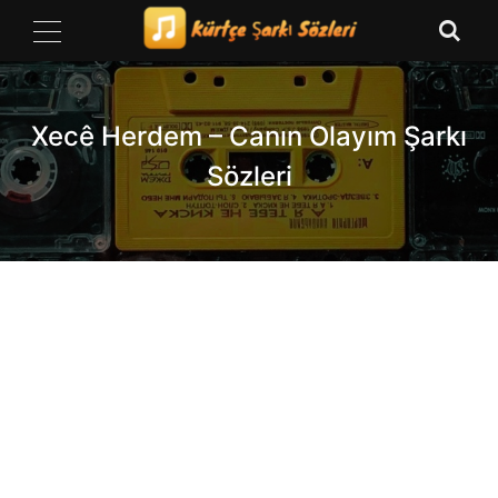
Skip
to
content
Xecê Herdem – Canın Olayım Şarkı
Sözleri