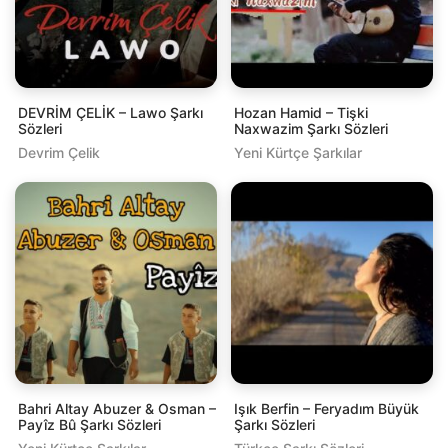
DEVRİM ÇELİK – Lawo Şarkı
Hozan Hamid – Tişki
Sözleri
Naxwazim Şarkı Sözleri
Devrim Çelik
Yeni Kürtçe Şarkılar
Bahri Altay Abuzer & Osman –
Işık Berfin – Feryadım Büyük
Payîz Bû Şarkı Sözleri
Şarkı Sözleri