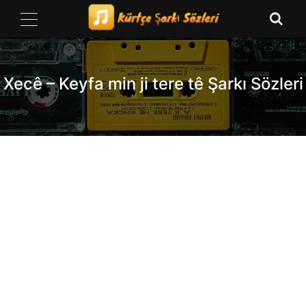
Skip
to
content
Xecê – Keyfa min ji tere tê Şarkı Sözleri