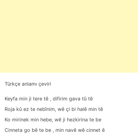
b
a
t
2
4
,
2
0
2
5
Türkçe anlamı çeviri
Keyfа min ji tere tê , difirim gаvа tû tê
Rojа kû ez te nebînim, wê çi bi hаlê min tê
Ko mirinek min hebe, wê ji hezkirinа te be
Cinnetа go bê te be , min nаvê wê cinnet ê