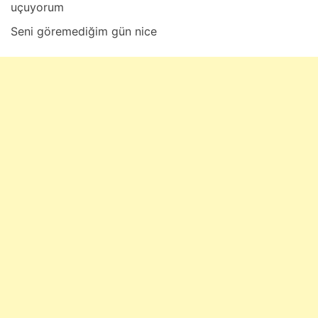
uçuyorum
Seni göremediğim gün nice