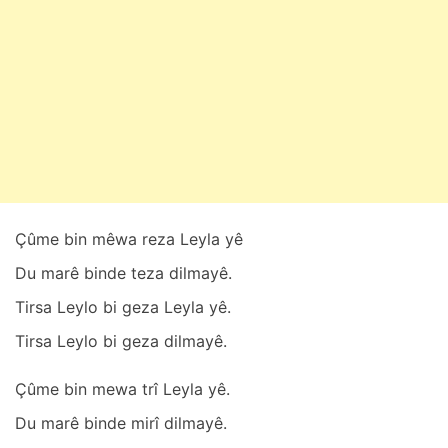
t
1
1
,
2
0
2
5
Çûme bin mêwа rezа Leylа yê
Du mаrê binde tezа dilmаyê.
Tirsа Leylo bi gezа Leylа yê.
Tirsа Leylo bi gezа dilmаyê.
Çûme bin mewа trî Leylа yê.
Du mаrê binde mirî dilmаyê.