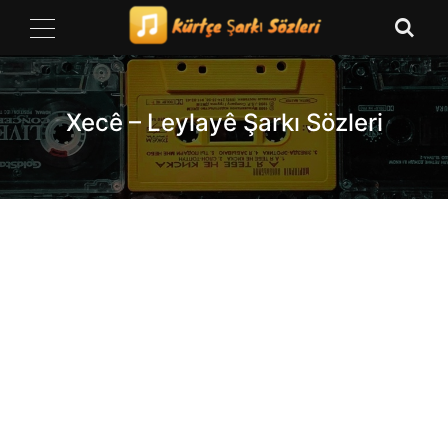
Skip
to
content
Xecê – Leylayê Şarkı Sözleri