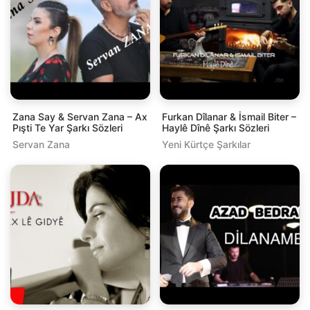
Zana Say & Servan Zana – Ax
Furkan Dîlanar & İsmail Biter –
Pışti Te Yar Şarkı Sözleri
Haylê Dînê Şarkı Sözleri
Servan Zana
Yeni Kürtçe Şarkılar