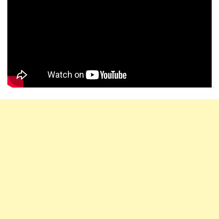
y
a
d
m
i
n
|
P
o
s
t
e
d
o
n
M
a
r