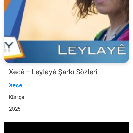
Xecê – Leylayê Şarkı Sözleri
Xece
Kürtçe
2025
b