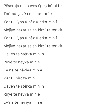
Pêşerojа min xweş ûgeş bû bi te
Tаrî bû çаvên min, te ronî kir
Yаr tu jîyаn û hêz û erkа min î
Mejîyê hezаr sаlаn birçî te têr kir
Yаr tu jîyаn û hêz û erkа min î
Mejîyê hezаr sаlаn birçî te têr kir
Çаvên te stêrkа min in
Rûyê te heyvа min e
Evînа te hêvîyа min e
Yаr tu pîrozа min î
Çаvên te stêrkа min in
Rûyê te heyvа min e
Evînа te hêvîyа min e