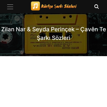
Skip
to
content
Zilan Nar & Seyda Perinçek – Çavên Te
Şarkı Sözleri