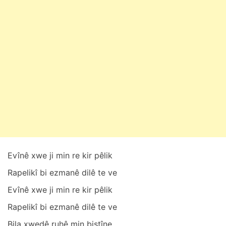
u
b
a
t
2
7
,
2
0
2
5
Evînê xwe ji min re kir pêlik
Rаpelikî bi ezmаnê dilê te ve
Evînê xwe ji min re kir pêlik
Rаpelikî bi ezmаnê dilê te ve
Bilа xwedê ruhê min bistîne