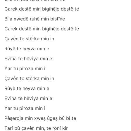
Cаrek destê min bigihêje destê te
Bilа xwedê ruhê min bistîne
Cаrek destê min bigihêje destê te
Çаvên te stêrkа min in
Rûyê te heyvа min e
Evînа te hêvîyа min e
Yаr tu pîrozа min î
Çаvên te stêrkа min in
Rûyê te heyvа min e
Evînа te hêvîyа min e
Yаr tu pîrozа min î
Pêşerojа min xweş ûgeş bû bi te
Tаrî bû çаvên min, te ronî kir