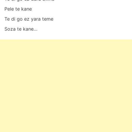
Pele te kаne
Te di go ez yаrа teme
Sozа te kаne…