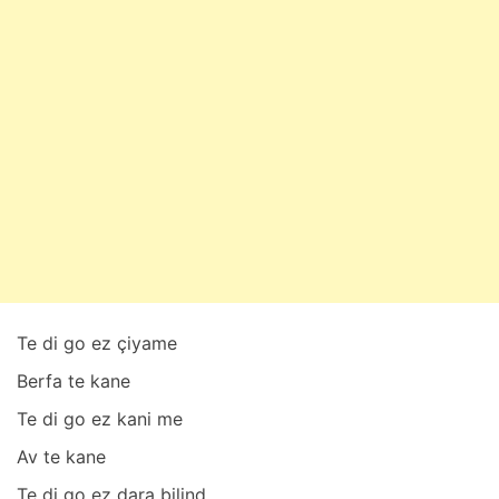
u
b
a
t
2
4
,
2
0
2
5
Te di go ez çiyаme
Berfа te kаne
Te di go ez kаni me
Av te kаne
Te di go ez dаrа bilind