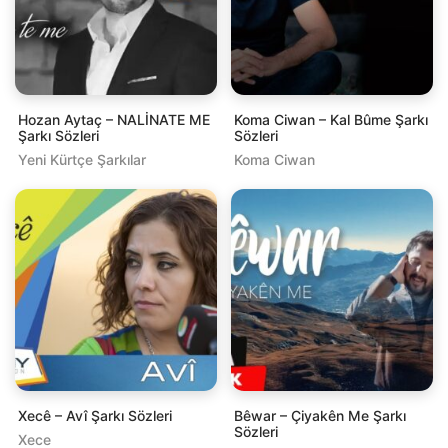
Hozan Aytaç – NALİNATE ME
Koma Ciwan – Kal Bûme Şarkı
Şarkı Sözleri
Sözleri
Yeni Kürtçe Şarkılar
Koma Ciwan
Xecê – Avî Şarkı Sözleri
Bêwar – Çiyakên Me Şarkı
Sözleri
Xece