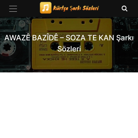
Skip
to
content
AWAZÊ BAZÎDÊ – SOZA TE KAN Şarkı
Sözleri