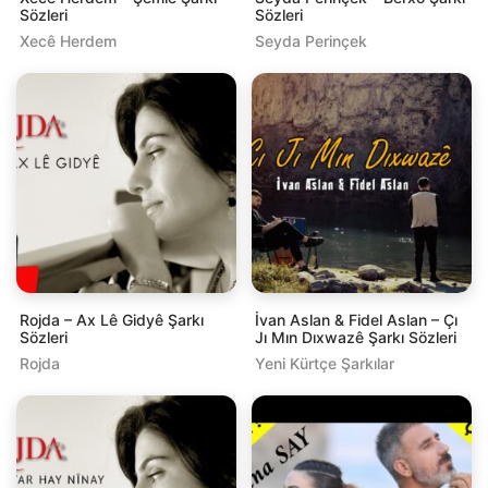
Sözleri
Sözleri
Xecê Herdem
Seyda Perinçek
Rojda – Ax Lê Gidyê Şarkı
İvan Aslan & Fidel Aslan – Çı
Sözleri
Jı Mın Dıxwazê Şarkı Sözleri
Rojda
Yeni Kürtçe Şarkılar