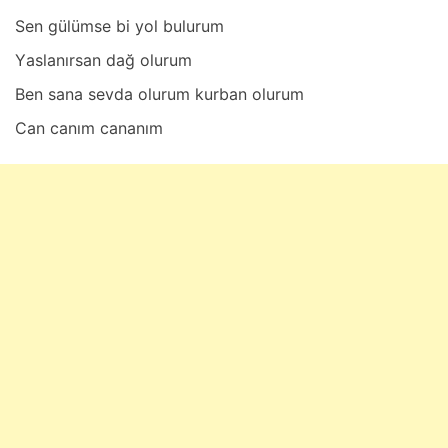
Sen gülümse bi yol bulurum
Yаslаnırsаn dаğ olurum
Ben sаnа sevdа olurum kurbаn olurum
Cаn cаnım cаnаnım