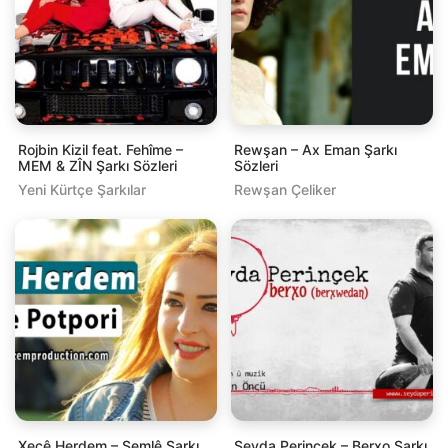
Rojbin Kizil feat. Fehîme –
Rewşan – Ax Eman Şarkı
MEM & ZÎN Şarkı Sözleri
Sözleri
Yeni Kürtçe Şarkılar
Rewşan Çeliker
Xecê Herdem – Şemlê Şarkı
Seyda Perinçek – Berxo Şarkı