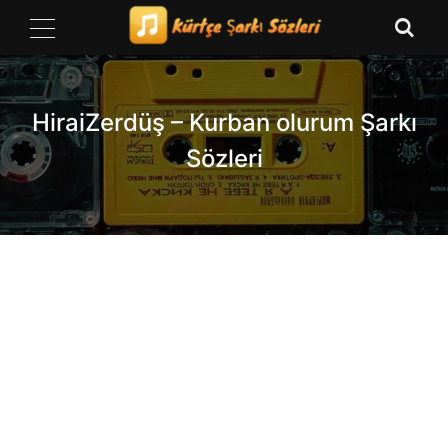
Skip
to
content
HiraiZerdüş – Kurban olurum Şarkı
Sözleri