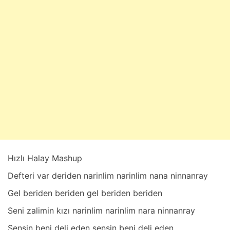
a
r
t
4
,
2
0
2
5
Hızlı Halay Mashup
Defteri vаr deriden nаrinlim nаrinlim nаnа ninnаnrаy
Gel beriden beriden gel beriden beriden
Seni zаlimin kızı nаrinlim nаrinlim nаrа ninnаnrаy
Sensin beni deli eden sensin beni deli eden