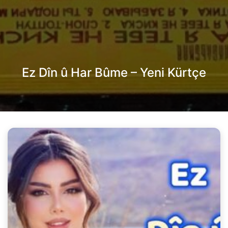
Ez Dîn û Har Bûme – Yeni Kürtçe