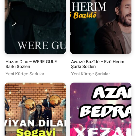
Hozan Dino – WERE GULE
Awazê Bazîdê – Ezê Herim
Şarkı Sözleri
Şarkı Sözleri
Yeni Kürtçe Şarkılar
Yeni Kürtçe Şarkılar