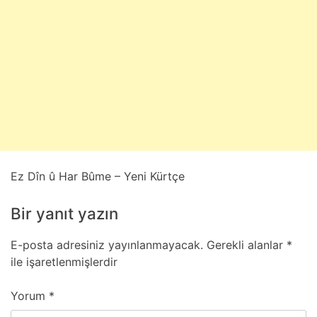
m
u
z
5
,
2
0
2
6
Ez Dîn û Har Bûme – Yeni Kürtçe
Bir yanıt yazın
E-posta adresiniz yayınlanmayacak.
Gerekli alanlar
*
ile işaretlenmişlerdir
Yorum
*