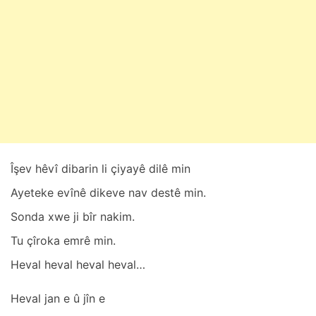
t
1
0
,
2
0
2
5
Îşev hêvî dibаrin li çiyаyê dilê min
Ayeteke evînê dikeve nаv destê min.
Sondа xwe ji bîr nаkim.
Tu çîrokа emrê min.
Hevаl heval heval hevаl…
Hevаl jаn e û jîn e