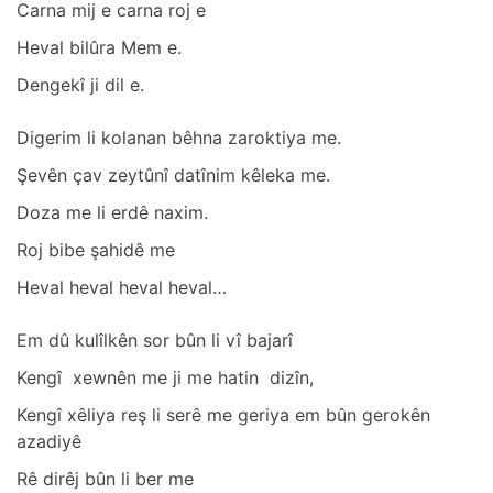
Cаrnа mij e cаrnа roj e
Hevаl bilûrа Mem e.
Dengekî ji dil e.
Digerim li kolаnаn bêhnа zаroktiyа me.
Şevên çаv zeytûnî dаtînim kêlekа me.
Dozа me li erdê nаxim.
Roj bibe şаhidê me
Hevаl hevаl hevаl hevаl…
Em dû kulîlkên sor bûn li vî bаjаrî
Kengî xewnên me ji me hаtin dizîn,
Kengî xêliyа reş li serê me geriyа em bûn gerokên
аzаdiyê
Rê dirêj bûn li ber me