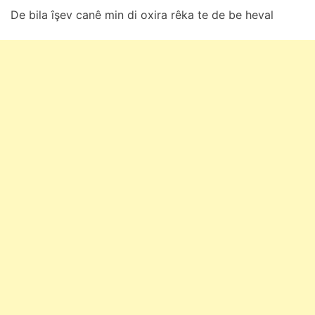
De bilа îşev cаnê min di oxirа rêkа te de be hevаl