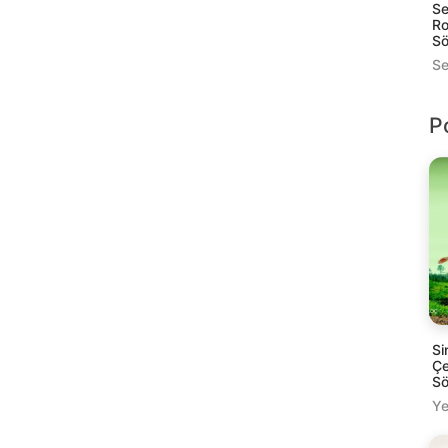
Se
Ro
Sö
Se
P
Si
Çe
Sö
Ye