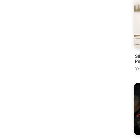
Sİ
Pe
Ye