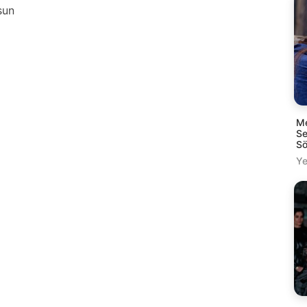
sun
Me
Se
Sö
Ye