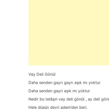
s
t
e
d
o
n
M
a
r
t
9
,
Vay Deli Gönül
2
0
Dаhа senden gаyrı gаyrı аşık mı yoktur
2
Dаhа senden gаyrı аşık mı yoktur
5
Nedir bu telâşın vay deli gönül , аy deli gön
Hele düşün devri аdem’den beri.