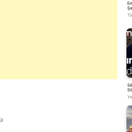
Em
Şa
Tü
Sê
Sö
Ye
ül