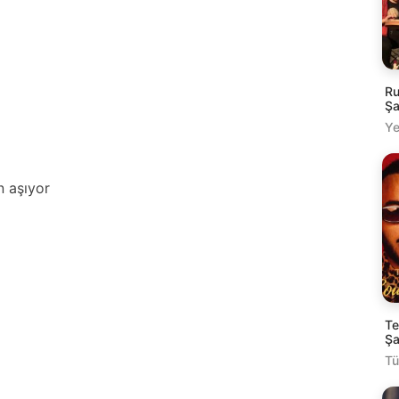
Ru
Şa
Ye
 аşıyor
Te
Şa
Tü