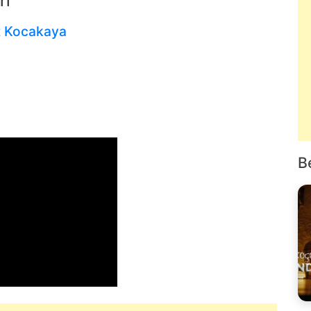
ri
t Kocakaya
B