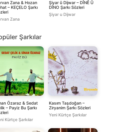
rvan Zana & Hozan
Şiyar û Dijwar – DÎNÊ Û
hat – KEÇELO Şarkı
DÎNO Şarkı Sözleri
zleri
Şiyar u Dijwar
rvan Zana
opüler Şarkılar
nan Özaraz & Sedat
Kasım Taşdoğan –
lik – Payiz Bu Şarkı
Ziryanim Şarkı Sözleri
zleri
Yeni Kürtçe Şarkılar
ni Kürtçe Şarkılar