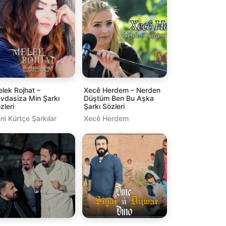
lek Rojhat –
Xecê Herdem – Nerden
vdasiza Min Şarkı
Düştüm Ben Bu Aşka
zleri
Şarkı Sözleri
ni Kürtçe Şarkılar
Xecê Herdem