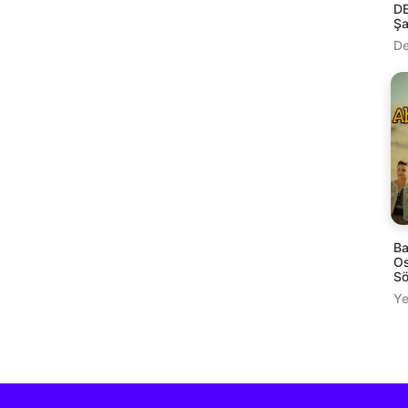
DE
Şa
De
Ba
Os
Sö
Ye