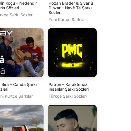
in Koçu – Nedendir
Hozan Brader & Şiyar û
rkı Sözleri
Dijwar – Navê Te Şarkı
Sözleri
rkçe Şarkı Sözleri
Yeni Kürtçe Şarkılar
 Bırâ – Canda Şarkı
Patron – Karaktersiz
zleri
İnsanlar Şarkı Sözleri
ni Kürtçe Şarkılar
Türkçe Şarkı Sözleri