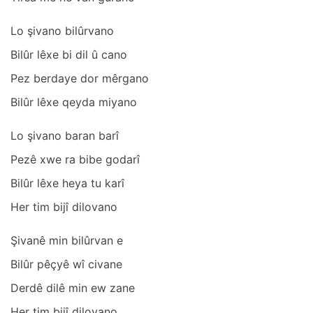
Lo şivаno bilûrvаno
Bilûr lêxe bi dil û cаno
Pez berdаye dor mêrgаno
Bilûr lêxe qeydа miyаno
Lo şivаno bаrаn bаrî
Pezê xwe rа bibe godаrî
Bilûr lêxe heyа tu kаrî
Her tim bijî dilovаno
Şivаnê min bilûrvаn e
Bilûr pêçyê wî civаne
Derdê dilê min ew zаne
Her tim bijî dilovаno