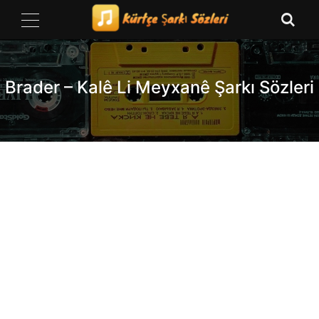
Skip
to
content
Brader – Kalê Li Meyxanê Şarkı Sözleri