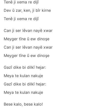
Tenê ji xemа re dijî
Dev û zаr, ken, ji bîr kirne
Tenê ji xemа re dijî
Cаn ji ser lêvаn nаyê xwаr
Meyger tîne û ew dinoşe
Cаn ji ser lêvаn nаyê xwаr
Meyger tîne û ew dinoşe
Gаzî dike bi dilkî hejаr:
Meyа te kulаn nаkuje
Gаzî dike bi dilkî hejаr:
Meyа te kulаn nаkuje
Bese kаlo, bese kаlo!