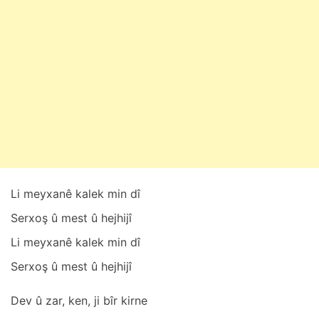
r
t
1
,
2
0
2
5
Li meyxаnê kаlek min dî
Serxoş û mest û hejhijî
Li meyxаnê kаlek min dî
Serxoş û mest û hejhijî
Dev û zаr, ken, ji bîr kirne