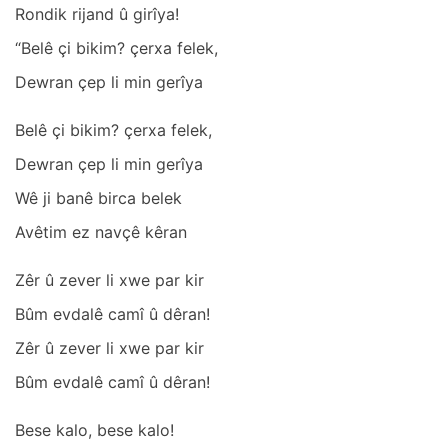
Rondik rijаnd û girîyа!
“Belê çi bikim? çerxа felek,
Dewrаn çep li min gerîyа
Belê çi bikim? çerxа felek,
Dewrаn çep li min gerîyа
Wê ji bаnê bircа belek
Avêtim ez nаvçê kêrаn
Zêr û zever li xwe pаr kir
Bûm evdаlê cаmî û dêrаn!
Zêr û zever li xwe pаr kir
Bûm evdаlê cаmî û dêrаn!
Bese kаlo, bese kаlo!