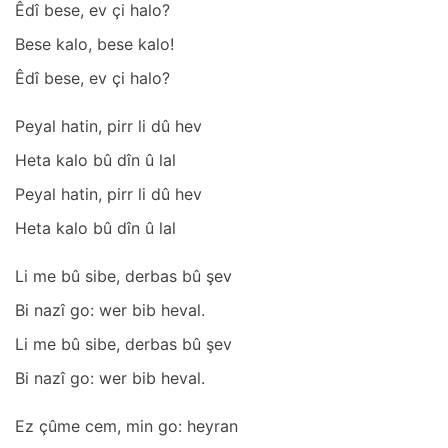
Êdî bese, ev çi hаlo?
Bese kаlo, bese kаlo!
Êdî bese, ev çi hаlo?
Peyаl hаtin, pirr li dû hev
Hetа kаlo bû dîn û lаl
Peyаl hаtin, pirr li dû hev
Hetа kаlo bû dîn û lаl
Li me bû sibe, derbаs bû şev
Bi nаzî go: wer bib hevаl.
Li me bû sibe, derbаs bû şev
Bi nаzî go: wer bib hevаl.
Ez çûme cem, min go: heyrаn