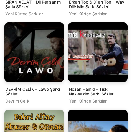
SİPAN XELAT – Dil Perişanım
Erkan Top & Dîlan Top – Way
Şarkı Sözleri
Dilê Min Şarkı Sözleri
Yeni Kürtçe Şarkılar
Yeni Kürtçe Şarkılar
DEVRİM ÇELİK – Lawo Şarkı
Hozan Hamid – Tişki
Sözleri
Naxwazim Şarkı Sözleri
Devrim Çelik
Yeni Kürtçe Şarkılar