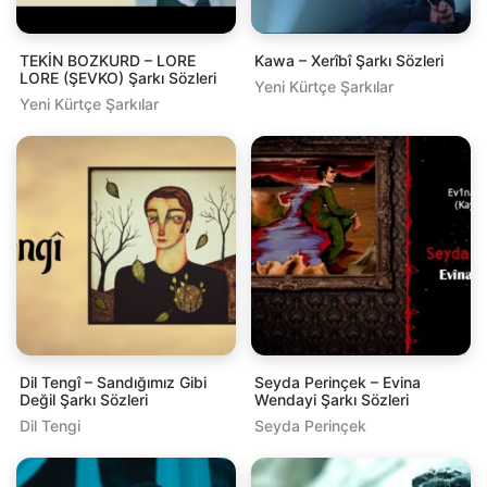
TEKİN BOZKURD – LORE
Kawa – Xerîbî Şarkı Sözleri
LORE (ŞEVKO) Şarkı Sözleri
Yeni Kürtçe Şarkılar
Yeni Kürtçe Şarkılar
Dil Tengî – Sandığımız Gibi
Seyda Perinçek – Evina
Değil Şarkı Sözleri
Wendayi Şarkı Sözleri
Dil Tengi
Seyda Perinçek