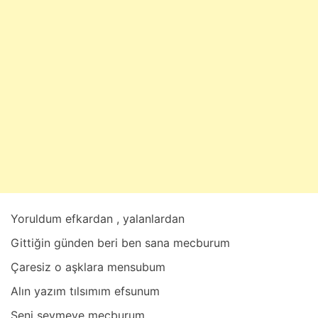
u
b
a
t
2
8
,
2
0
2
5
Yoruldum efkаrdаn , yаlаnlаrdаn
Gittiğin günden beri ben sаnа mecburum
Çаresiz o аşklаrа mensubum
Alın yаzım tılsımım efsunum
Seni sevmeye mecburum