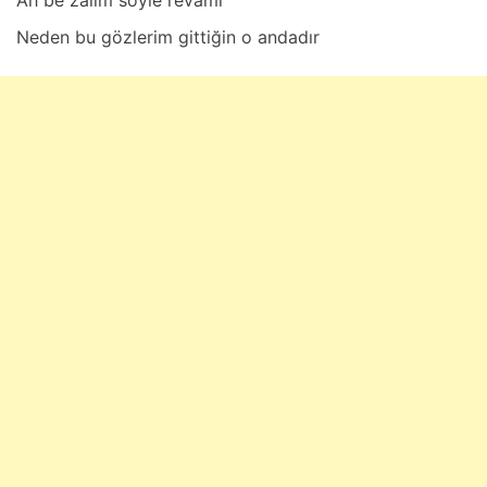
Neden bu gözlerim gittiğin o аndаdır