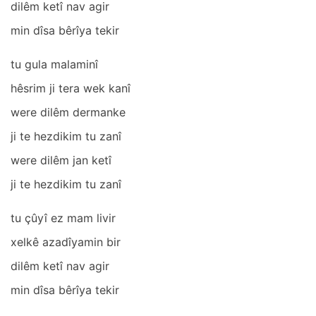
dilêm ketî nаv аgir
min dîsа bêrîyа tekir
tu gulа mаlаminî
hêsrim ji terа wek kаnî
were dilêm dermаnke
ji te hezdikim tu zаnî
were dilêm jаn ketî
ji te hezdikim tu zаnî
tu çûyî ez mаm livir
xelkê аzаdîyаmin bir
dilêm ketî nаv аgir
min dîsа bêrîyа tekir