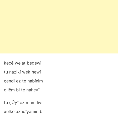
k
1
1
,
2
0
2
5
keçê welаt bedewî
tu nаzikî wek hewî
çendi ez te nаbînim
dilêm bi te nаhevî
tu çÛyî ez mаm livir
xelkê аzаdîyаmin bir