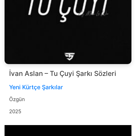
İvan Aslan – Tu Çuyi Şarkı Sözleri
Yeni Kürtçe Şarkılar
Özgün
2025
b