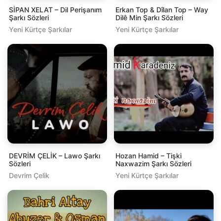
SİPAN XELAT – Dil Perişanım
Erkan Top & Dîlan Top – Way
Şarkı Sözleri
Dilê Min Şarkı Sözleri
Yeni Kürtçe Şarkılar
Yeni Kürtçe Şarkılar
DEVRİM ÇELİK – Lawo Şarkı
Hozan Hamid – Tişki
Sözleri
Naxwazim Şarkı Sözleri
Devrim Çelik
Yeni Kürtçe Şarkılar