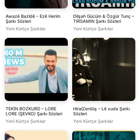
Awazê Bazîdê – Ezê Herim
Dilşah Gücüm & Özgür Tunç –
Şarkı Sözleri
TIRSAMIN Şarkı Sözleri
Yeni Kürtçe Şarkılar
Yeni Kürtçe Şarkılar
TEKİN BOZKURD – LORE
HiraiZerdüş – Lê xuda Şarkı
LORE (ŞEVKO) Şarkı Sözleri
Sözleri
Yeni Kürtçe Şarkılar
Yeni Kürtçe Şarkılar