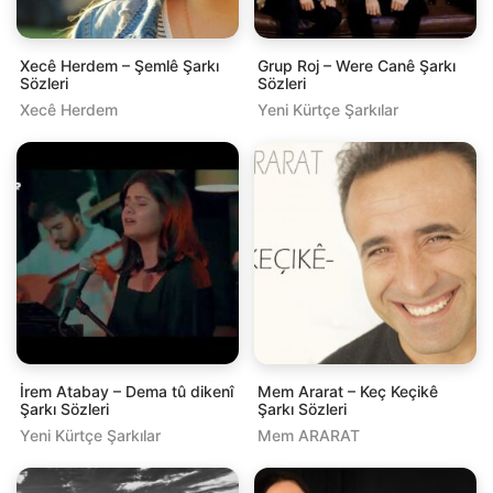
Xecê Herdem – Şemlê Şarkı
Grup Roj – Were Canê Şarkı
Sözleri
Sözleri
Xecê Herdem
Yeni Kürtçe Şarkılar
İrem Atabay – Dema tû dikenî
Mem Ararat – Keç Keçikê
Şarkı Sözleri
Şarkı Sözleri
Yeni Kürtçe Şarkılar
Mem ARARAT