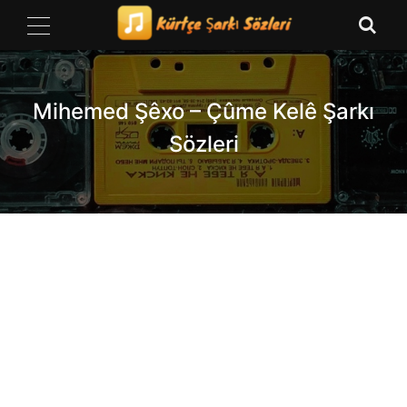
Skip
to
content
Mihemed Şêxo – Çûme Kelê Şarkı
Sözleri