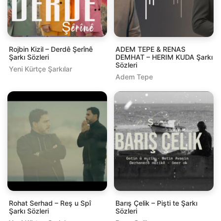
Rojbin Kizil – Derdê Şerînê
ADEM TEPE & RENAS
Şarkı Sözleri
DEMHAT – HERIM KUDA Şarkı
Sözleri
Yeni Kürtçe Şarkılar
Adem Tepe
Rohat Serhad – Reş u Spî
Barış Çelik – Pişti te Şarkı
Şarkı Sözleri
Sözleri