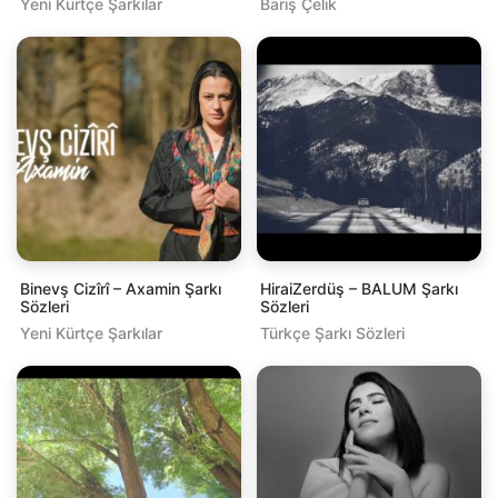
Yeni Kürtçe Şarkılar
Barış Çelik
Binevş Cizîrî – Axamin Şarkı
HiraiZerdüş – BALUM Şarkı
Sözleri
Sözleri
Yeni Kürtçe Şarkılar
Türkçe Şarkı Sözleri