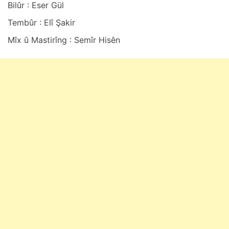
Bilûr : Eser Gül
Tembûr : Elî Şakir
Mîx û Mastirîng : Semîr Hisên