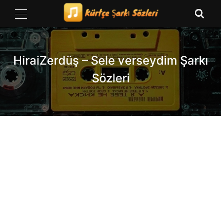
Skip
to
content
HiraiZerdüş – Sele verseydim Şarkı
Sözleri