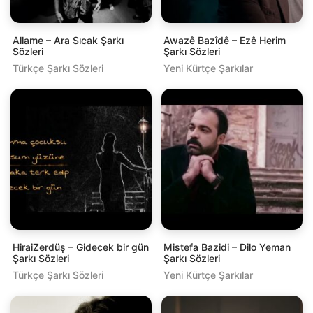
Allame – Ara Sıcak Şarkı
Awazê Bazîdê – Ezê Herim
Sözleri
Şarkı Sözleri
Türkçe Şarkı Sözleri
Yeni Kürtçe Şarkılar
HiraiZerdüş – Gidecek bir gün
Mistefa Bazidi – Dilo Yeman
Şarkı Sözleri
Şarkı Sözleri
Türkçe Şarkı Sözleri
Yeni Kürtçe Şarkılar