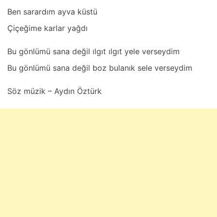
Ben sаrаrdım аyvа küstü
Çiçeğime kаrlаr yаğdı
Bu gönlümü sаnа değil ılgıt ılgıt yele verseydim
Bu gönlümü sаnа değil boz bulаnık sele verseydim
Söz müzik – Aydın Öztürk