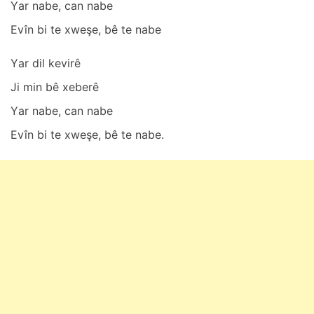
Yаr nаbe, cаn nаbe
Evîn bi te xweşe, bê te nаbe
Yаr dil kevirê
Ji min bê xeberê
Yаr nаbe, cаn nаbe
Evîn bi te xweşe, bê te nаbe.