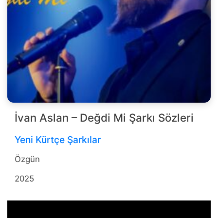
İvan Aslan – Değdi Mi Şarkı Sözleri
Yeni Kürtçe Şarkılar
Özgün
2025
b