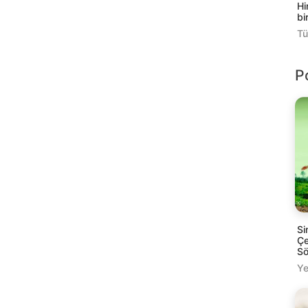
Hi
bi
Tü
P
Si
Çe
Sö
Ye