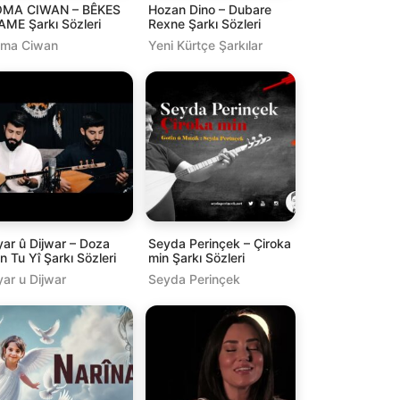
OMA CIWAN – BÊKES
Hozan Dino – Dubare
ME Şarkı Sözleri
Rexne Şarkı Sözleri
oma Ciwan
Yeni Kürtçe Şarkılar
yar û Dijwar – Doza
Seyda Perinçek – Çiroka
n Tu Yî Şarkı Sözleri
min Şarkı Sözleri
yar u Dijwar
Seyda Perinçek