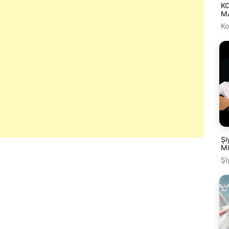
K
MA
K
Şi
Mi
Şi