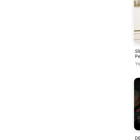
Sİ
Pe
Ye
DE