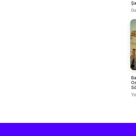
Şa
De
Ba
Os
Sö
Ye