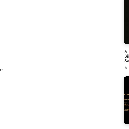
Ah
Şi
Şa
Ah
de