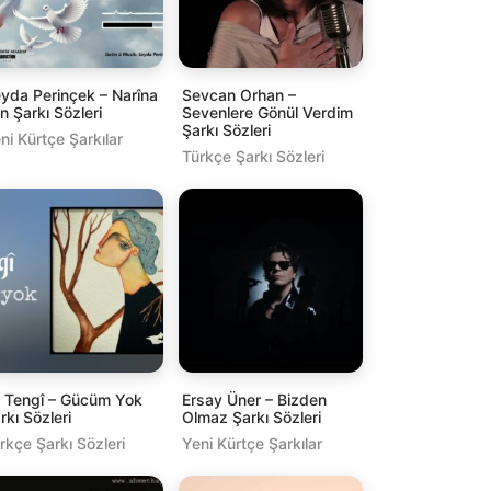
yda Perinçek – Narîna
Sevcan Orhan –
n Şarkı Sözleri
Sevenlere Gönül Verdim
Şarkı Sözleri
ni Kürtçe Şarkılar
Türkçe Şarkı Sözleri
l Tengî – Gücüm Yok
Ersay Üner – Bizden
rkı Sözleri
Olmaz Şarkı Sözleri
rkçe Şarkı Sözleri
Yeni Kürtçe Şarkılar