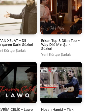
PAN XELAT – Dil
Erkan Top & Dîlan Top –
rişanım Şarkı Sözleri
Way Dilê Min Şarkı
Sözleri
ni Kürtçe Şarkılar
Yeni Kürtçe Şarkılar
VRİM ÇELİK – Lawo
Hozan Hamid – Tişki