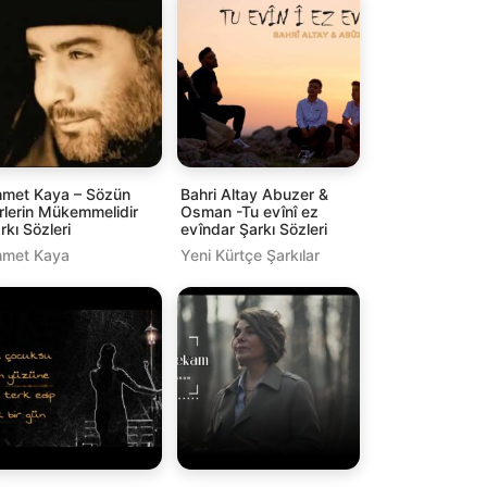
met Kaya – Sözün
Bahri Altay Abuzer &
irlerin Mükemmelidir
Osman -Tu evînî ez
rkı Sözleri
evîndar Şarkı Sözleri
met Kaya
Yeni Kürtçe Şarkılar