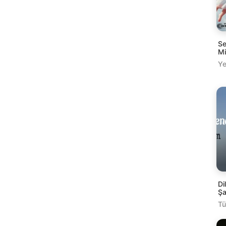
Se
Mi
Ye
Di
Şa
Tü