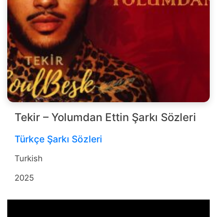
Tekir – Yolumdan Ettin Şarkı Sözleri
Türkçe Şarkı Sözleri
Turkish
2025
b