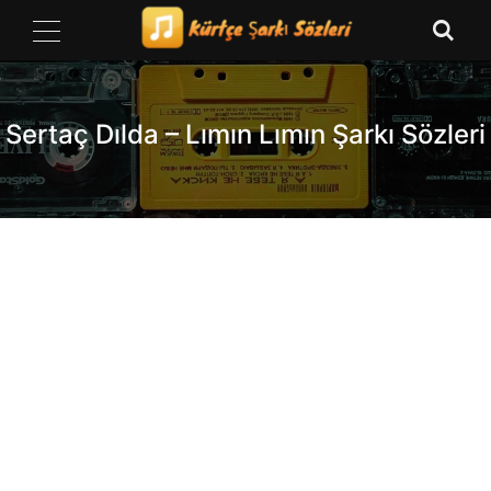
Skip
to
content
Sertaç Dılda – Lımın Lımın Şarkı Sözleri