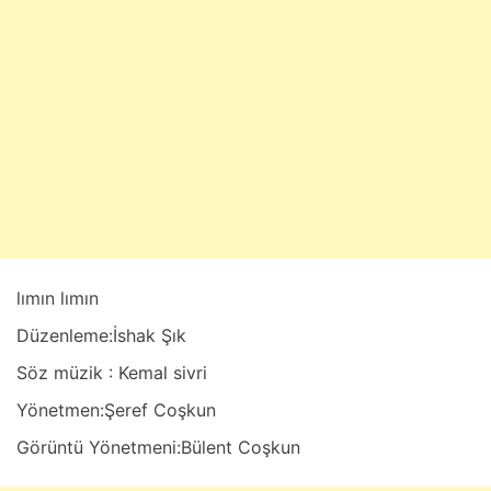
r
t
1
0
,
2
0
2
5
lımın lımın
Düzenleme:İshak Şık
Söz müzik : Kemal sivri
Yönetmen:Şeref Coşkun
Görüntü Yönetmeni:Bülent Coşkun