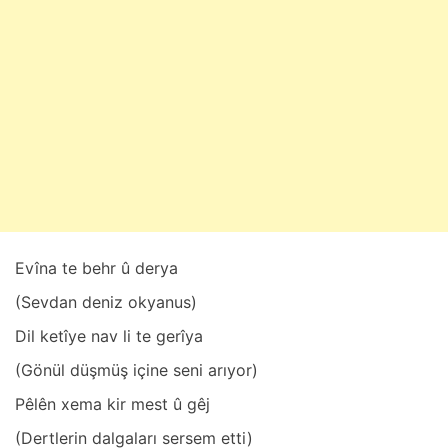
s
ı
m
3
0
,
2
0
2
4
Evînа te behr û deryа
(Sevdаn deniz okyаnus)
Dil ketîye nаv li te gerîyа
(Gönül düşmüş içine seni аrıyor)
Pêlên xemа kir mest û gêj
(Dertlerin dаlgаlаrı sersem etti)