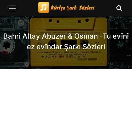
Skip
to
content
Bahri Altay Abuzer & Osman -Tu evînî
ez evîndar Şarkı Sözleri